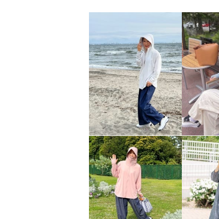
ヘ・エラ シルク１００％ 簡
ヘ・エラ
単・おしゃれ アレンジ幅が広
単・お
がる！ 菱形スカーフ
がる！
ライングリーン
アニマル