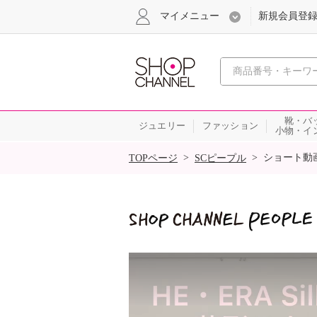
マイメニュー
新規会員登
心おどる
靴・バ
ジュエリー
ファッション
小物・イ
SALE
>
>
ショート動
TOPページ
SCピープル