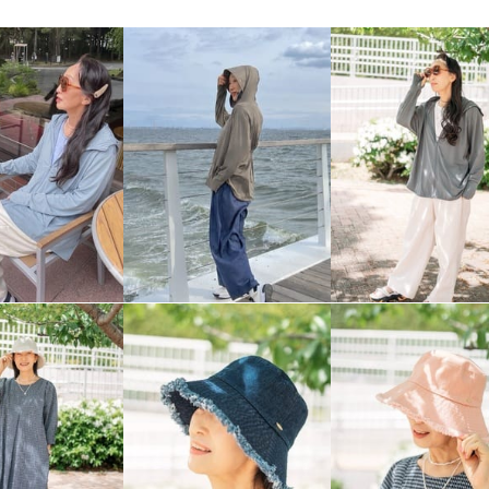
 シルク１００％ 簡
しゃれ アレンジ幅が広
 菱形スカーフ
ベージュ