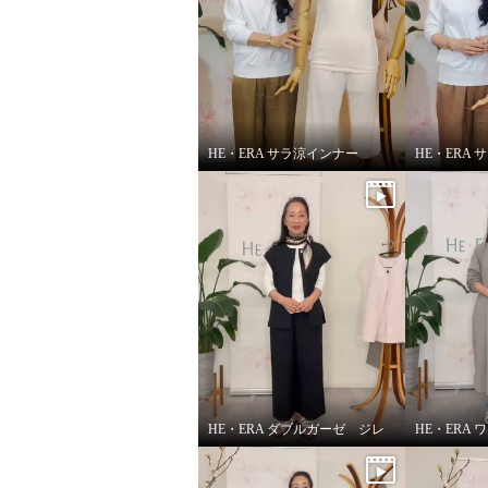
×
商品紹介
HE・ERA サラ涼インナー
HE・ERA ダブルガーゼ ジレ
HE・ERA 