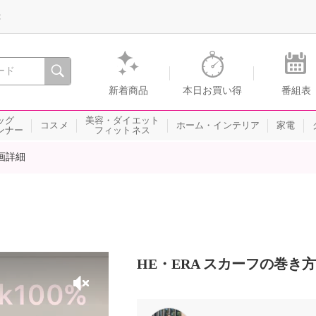
録
、瞬間を。通販・テレビショッピングのショップチャンネル
新着商品
本日お買い得
番組表
ッグ
美容・ダイエット
コスメ
ホーム・インテリア
家電
ンナー
フィットネス
画詳細
HE・ERA スカーフの巻き方