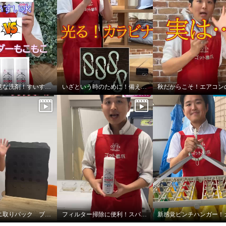
油汚れが得意な洗剤！すいすい水vsスパイダーもこもこ
いざという時のために！備えておきたい！
大人気！ダニ取りパック ブラックホール！
フィルター掃除に便利！スパイダーもこもこ！