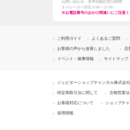
お問い合わせ：音声自動応答24時間
オペレーター対応 9:00～21:00
※お電話番号のおかけ間違いにご注意く
ピタッと張り付く ジェル状カ
ビ取り剤 スパイダージェル ３
本セット
ご利用ガイド
よくあるご質問
¥0
お客様の声から改善しました
店
イベント・催事情報
サイトマップ
ジュピターショップチャンネル株式会
特定商取引法に関して
古物営業法
お客様対応について
ショップチャ
採用情報