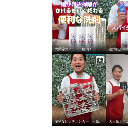
×
商品紹介
大掃除のイライラ解消！
便利なピンチハンガー 人気の秘密！