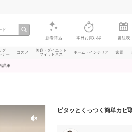
録
、瞬間を。通販・テレビショッピングのショップチャンネル
新着商品
本日お買い得
番組表
ッグ
美容・ダイエット
コスメ
ホーム・インテリア
家電
ンナー
フィットネス
画詳細
ピタッとくっつく簡単カビ取