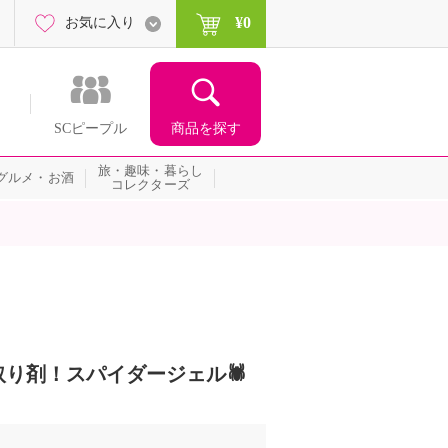
¥0
お気に入り
商品を探す
SCピープル
旅・趣味・暮らし
グルメ・お酒
コレクターズ
り剤！スパイダージェル🕷️