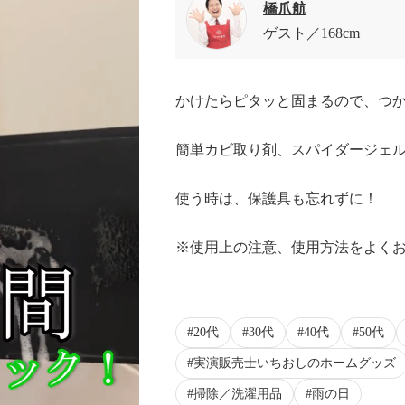
橋爪航
ゲスト
168cm
かけたらピタッと固まるので、つ
簡単カビ取り剤、スパイダージェ
使う時は、保護具も忘れずに！
※使用上の注意、使用方法をよく
20代
30代
40代
50代
実演販売士いちおしのホームグッズ
掃除／洗濯用品
雨の日