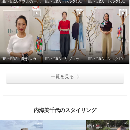
HE・ERA ダブルガーゼ ジレ
HE・ERA シルク100％アレンジ広がる 菱形スカーフ
HE・ERA シルク100％スカーフのうれしい機能
HE・ERA 菱形スカーフの巻き方
HE・ERA リブコットンインナー 3枚セット
HE・ERA シルク100％ スクエアー 大判スカーフ
一覧を見る
内海美千代のスタイリング