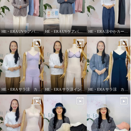
HE・ERA UVケアパーカー
HE・ERA UVケアパーカー 機能性について
HE・ERA 涼やかカーヴィーパンツ
ヘ・エラ 大人美人 コットン１０
ヘ・エラ 大人美人 コットン１０
０％ コクーンシルエット ワンピ
０％ コクーンシルエット ワンピ
ース
ース
チャコール
ショート丈
チャコール
ロング丈
¥0
¥0
HE・ERA サラ涼 カップ付きインナー
HE・ERA サラ涼インナー
HE・ERA サラ涼 カップ付きスリップ