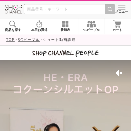
SHOP CHANNEL 
メニュー
商品を探す
本日お買得
番組表
SCピープル
カート
TOP
SCピープル
ショート動画詳細