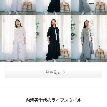
一覧を見る
ヘ・エラ 大人美人 コットン１０
ヘ・エラ 大人美人 コットン１０
０％ コクーンシルエット ワンピ
０％ コクーンシルエット ワンピ
ース
ース
オフベージュ
ショート丈
オフベージュ
ロング丈
内海美千代のライフスタイル
¥0
¥0