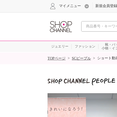
マイメニュー
新規会員登
心おどる
靴・バ
ジュエリー
ファッション
小物・イ
SALE
>
>
ショート動
TOPページ
SCピープル