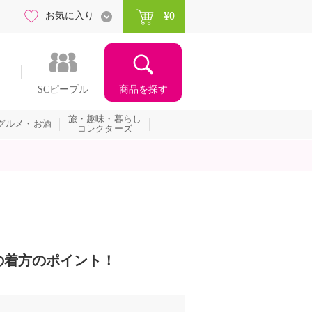
¥0
お気に入り
商品を探す
SCピープル
旅・趣味・暮らし
グルメ・お酒
コレクターズ
の着方のポイント！