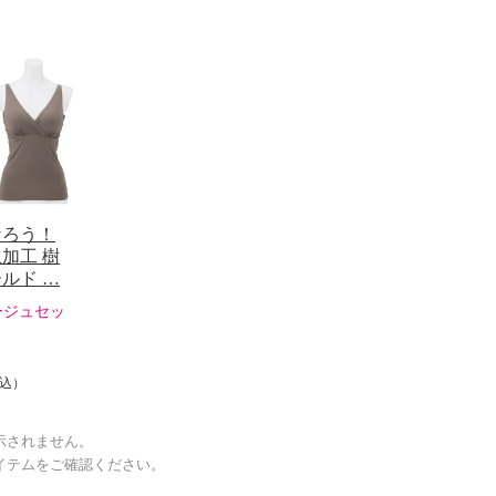
なろう！
加工 樹
ルド …
ージュセッ
込）
示されません。
イテムをご確認ください。