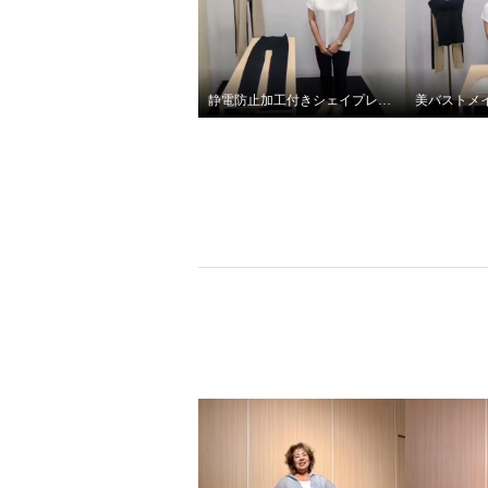
加工 樹脂入りモールド バスト
加工 樹
メイクブラキャミ ２枚セット
メイク
ブラックセット
Ｍ
ベージュ
¥0
¥0
静電防止加工付きシェイプレギンス2枚セット