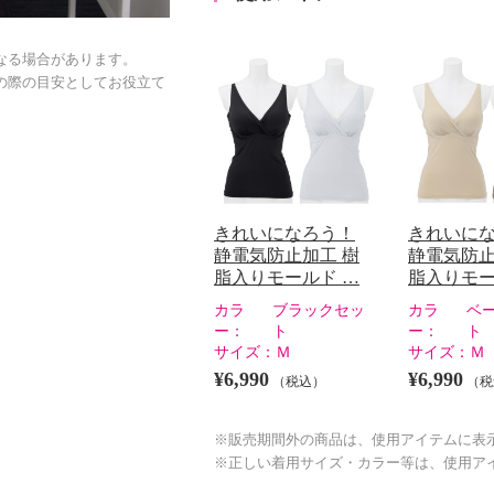
なる場合があります。
の際の目安としてお役立て
きれいになろう！
きれいに
静電気防止加工 樹
静電気防止
脂入りモールド …
脂入りモー
カラ
ブラックセッ
カラ
ベ
ー：
ト
ー：
ト
サイズ：
Ｍ
サイズ：
Ｍ
¥6,990
¥6,990
（税込）
（税
※販売期間外の商品は、使用アイテムに表
※正しい着用サイズ・カラー等は、使用ア