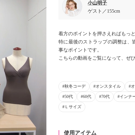
小山明子
ゲスト
155cm
着方のポイントを押さえればもっ
特に最後のストラップの調整は、
事なポイントです。
こちらの動画をご覧になって、ぜ
秋冬コーデ
オンスタイル
オ
50代
60代
70代
インナ
Ｌサイズ
使用アイテム