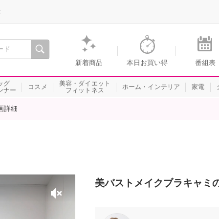
録
、瞬間を。通販・テレビショッピングのショップチャンネル
新着商品
本日お買い得
番組表
ッグ
美容・ダイエット
コスメ
ホーム・インテリア
家電
ンナー
フィットネス
画詳細
美バストメイクブラキャミ