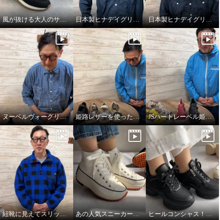
風が抜ける大人のサマースニーカー
日本製ヒナデイグリーンの履きやさが詰まったミュール
日本製ヒナデイグリーンの厚底ミュール
ヌーベルヴォーグリラックスのブレードスニーカー
姫路レザーを使った開閉式サンダル
JSハートレーベル姫路レザーサンダル
紐靴に見えてスリッポンスニーカー
あの人気スニーカーが牛革になって登場！
ヒールコンシャス！魅せる大人のスニーカー