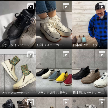
日本製 足裏に触れる部分は ウー
ル１００％！ あったか保温と吸
ふかふかインソールのこだわり！
紐靴（スニーカー）のフィッティング方法について
日本製ヒナデイグリーン撥水レザーシューズ
湿で快適 五層ボアインソール
アイボリー
Ｍ
¥0
ソックスコーディネートのイメージです。
ブランド誕生30周年year JSハートレーベルの説明動画
日本製JSハートレーベルの説明動画