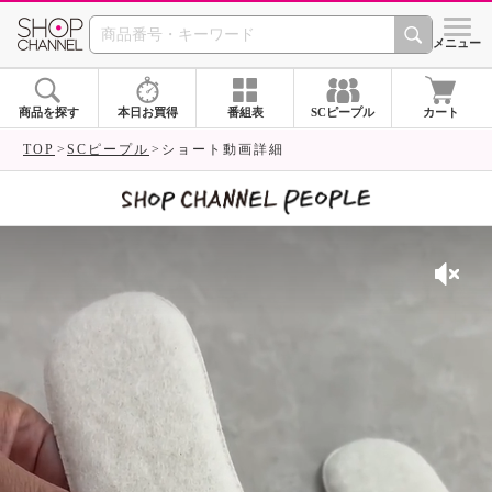
SHOP CHANNEL 
メニュー
商品を探す
本日お買得
番組表
SCピープル
カート
TOP
SCピープル
ショート動画詳細