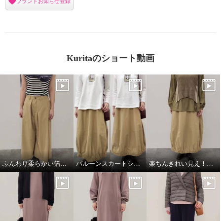
ブランドお知らせ登録
Kuritaのショート動画
ふんわり柔らかい箔プリントストール
バルーンスカートシルエット比較
楽ちんきれい見え！春コーデ
ゼラールスポーツ しなやかデニ
ゼラールスポーツ コットンツイ
ム使用！ ヨークデザイン スタン
ル パネル切替 スカート風パンツ
ドネックコート
ブラック
Ｍ