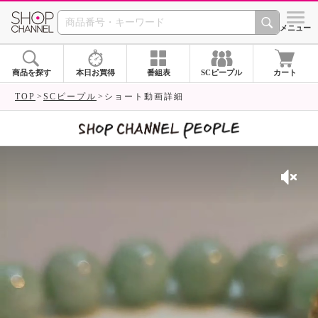
SHOP CHANNEL 
メニュー
商品を探す
本日お買得
番組表
SCピープル
カート
TOP
SCピープル
ショート動画詳細