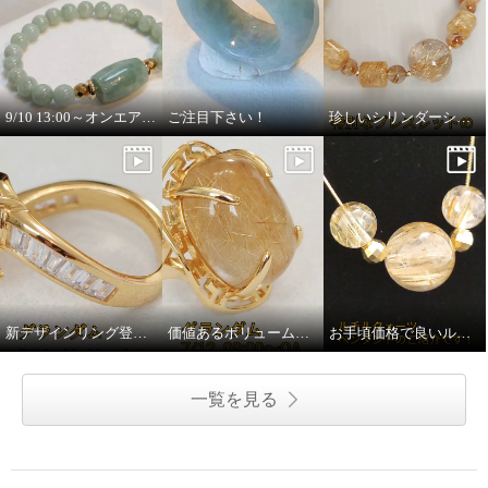
丸玉＆福彫りパーツ イラスティ
ック ブレスレット
¥0
9/10 13:00～オンエアございます
ご注目下さい！
珍しいシリンダーシェイプのルチルです！
新デザインリング登場します！
価値あるボリュームリングです！
お手頃価格で良いルチル
一覧を見る