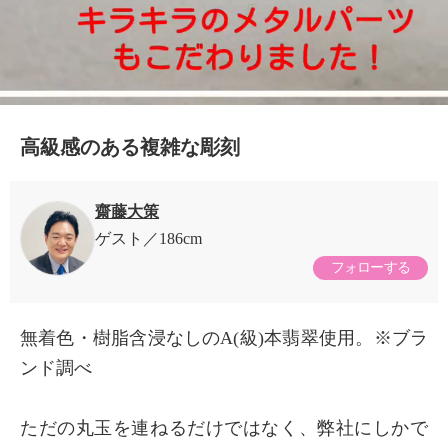
高級感のある複雑な彫刻
齋藤大策
ゲスト
186cm
フォローする
無着色・樹脂含浸なしのA(級)本翡翠使用。※ブラ
ンド調べ
ただの丸玉を連ねるだけではなく、弊社にしかで