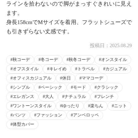
ラインを拾わないので脚がまっすぐきれいに見え
×
ます。
商品紹介
身長158cmでMサイズを着用、フラットシューズで
も引きずらない丈感です。
投稿日：
2025.08.29
秋コーデ
冬コーデ
秋冬コーデ
オンスタイル
オフスタイル
キレイめ
トラベル
カジュアル
オフィスカジュアル
休日
ママコーデ
シンプル
ベーシック
モード
クラシック
エレガンス
大人
ナチュラル
フレンチ
ワントーンスタイル
ゆったり
楽ちん
ニット
パンツ
ファッション
アンベロッペ
体型カバー