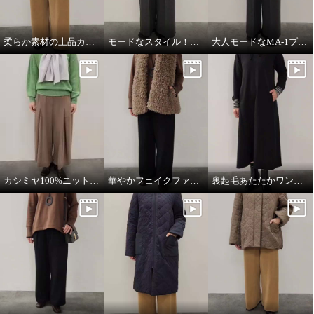
柔らか素材の上品カジュアルスタイル
モードなスタイル！ワントーンコーデ
大人モードなMA-1ブルゾン
アンベロッペ 繊細な艶としなや
アンベロッペ 繊細な艶としなや
かさ 上質アセテートブレンド プ
かさ 上質アセテートブレンド プ
レミアムニット ラグランプルオ
レミアムニット ピンタックパン
ーバー
ツ
カシミヤ100%ニットマフラー
華やかフェイクファーベスト
裏起毛あたたかワンピース
ブラック
Ｍ
ソフトブラウン
Ｍ
¥0
¥0