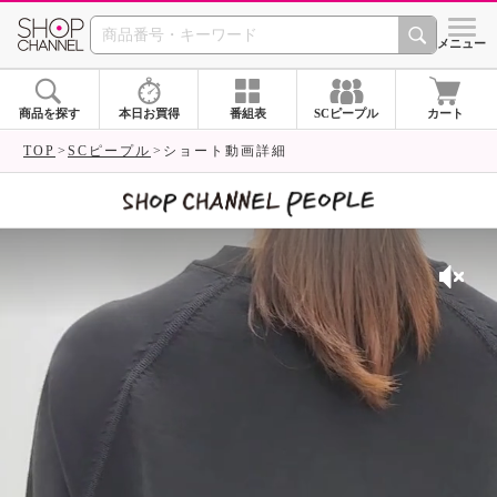
SHOP CHANNEL 
メニュー
商品を探す
本日お買得
番組表
SCピープル
カート
TOP
SCピープル
ショート動画詳細