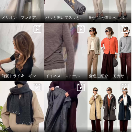
メリオン プレミアムな着心地🎵
パッと開いてスッと閉じる🎵晴雨兼用折りたたみジャンプ傘
9号/ 11号着比べ ポルトゥヴィータ ノーカラージャケット
前髪トライ🎵 ギンカウィンカ ドレスドヘアー
イイネス ストール
全色ご紹介♩ モカサン ジュンコシマダ カーディガン