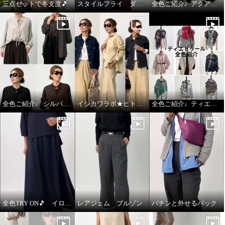
三点セットで冬支度🎵
スタイルフライ ダウンコート
全色ご紹介♩アクアスキュータム
全色ご紹介♩ シルバーミントシュガー アンサンブル
イシカワラボ★ヒトミ ジャケット全色ご紹介♩
全色ご紹介♩ティエドゥール
全色TRY ON🎵 イロプライム ワンピース
レアジェム ブルゾン
パチンと外せるバック