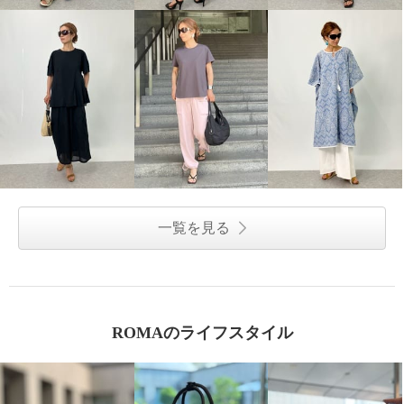
ヌーベルヴォーグ リュクスライ
イロプライム 一枚で楽ちん！ ス
ン クラス感アップ！ モードに魅
レンダー見せワンピース
せる 大人のスニーカー
バーガンディ
Ｍ
¥0
ホワイト
２４．５ｃｍ
¥0
一覧を見る
ROMAのライフスタイル