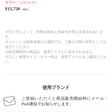
カラー：
シャンパン
¥13,750
（税込）
※写り方によって、実際の商品と色味等が異なる場合がありま
す。
※コメントは投稿者個人の感想です。ご購入の際の目安としてお
役立てください。
※販売期間外の商品は、使用アイテムに表示されません。
※正しい着用サイズ・カラー等は、使用アイテムをご確認くださ
イロプライム 一枚で楽ちん！ ス
サボイ リュック
レンダー見せワンピース
い。
ブラック
¥0
ネイビー
Ｍ
¥0
使用ブランド
ご登録いただくと商品販売開始時にメール・
Push通知でお知らせします。