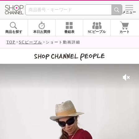
SHOP CHANNEL 
メニュー
商品を探す
本日お買得
番組表
SCピープル
カート
TOP
SCピープル
ショート動画詳細