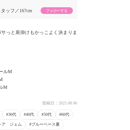
スタッフ
167cm
フォローする
バサっと肩掛けもかっこよく決まりま
ールM
M
ルM
投稿日：
2025.08.06
30代
40代
50代
60代
レア ジェム
ブルーベース夏