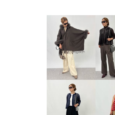
レア ジェム 天然素材のマリ
レア ジ
アージュ フレンチリネンとウ
レミア
ールで 大人の上質カジュアル
ラウス
を シャープにまとうブルゾン
ブラック
¥0
杢チャコール
Ｍ