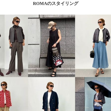
ROMAのスタイリング
ェム 究極の細番手 プ
ムウール デザインＴブ
Ｍ