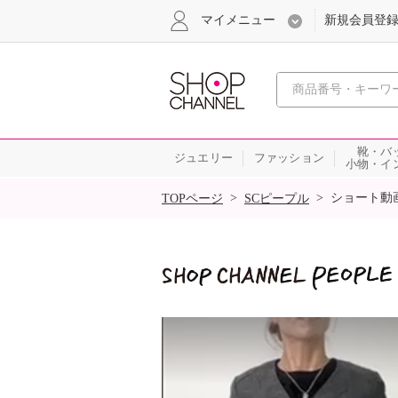
マイメニュー
新規会員登
心おどる
靴・バ
ジュエリー
ファッション
小物・イ
SALE
>
>
ショート動
TOPページ
SCピープル