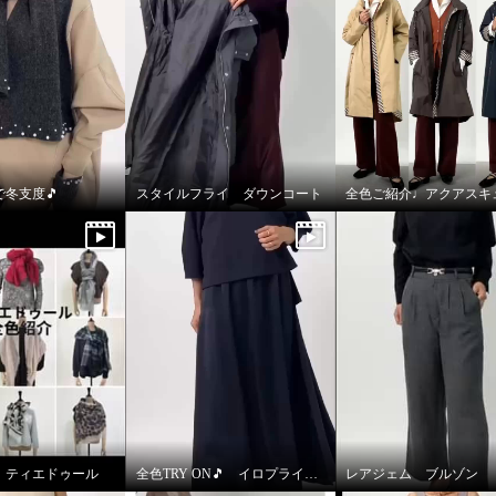
冬支度🎵
スタイルフライ ダウンコート
♩ティエドゥール
全色TRY ON🎵 イロプライム ワンピース
レアジェム ブルゾン