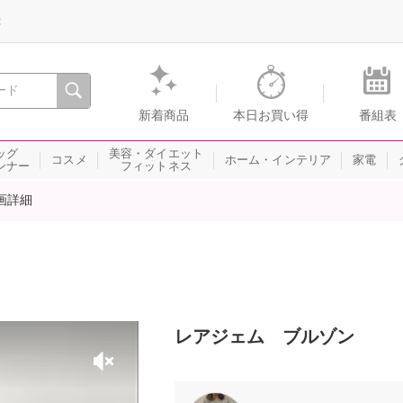
録
、瞬間を。通販・テレビショッピングのショップチャンネル
新着商品
本日お買い得
番組表
ッグ
美容・ダイエット
コスメ
ホーム・インテリア
家電
ンナー
フィットネス
画詳細
レアジェム ブルゾン