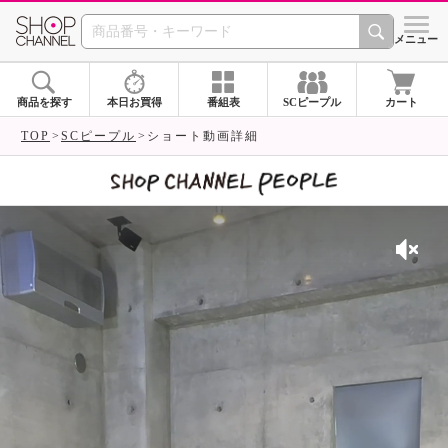
SHOP CHANNEL 
メニュー
商品を探す
本日お買得
番組表
SCピープル
カート
TOP
SCピープル
ショート動画詳細