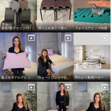
薄い・コンパクト！ 持ち運べる
薄い・コンパクト！ 持ち運べる
マルチユースな モバイルダウン
マルチユースな モバイルダウン
キルト
キルト
ラベンダー
ネイビー
¥0
¥0
新色‼️新デザイン‼️デビューです
滑り止め加工で座りやすい！
フォーユアヒップ特徴
最上位モデルデビュー！防水防ダニシーツ
ショートコント〜お見事な防水性❣️の巻
早わかり動画〜セーブ・ユア・ベッド