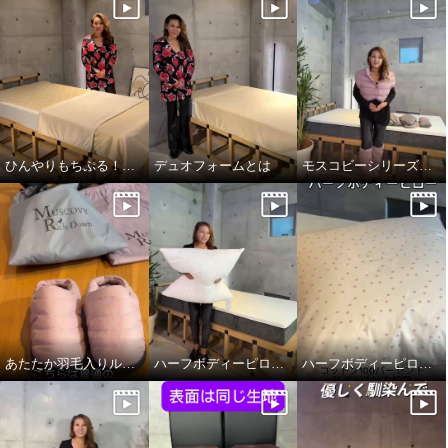
ひんやりもちぷる！夏用寝具デビュー
デュオフォームとは
モスコビーシリーズ新色デビュー❣️
あたたか羽毛入りルームシューズデビュー❣️
ハーフボディーピロー新色デビュー🌸
ハーフボディーピロー特徴編
モスコビーリッチダウン 軽い・
モスコビーリッチダウン 軽い・