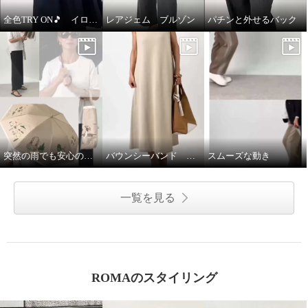
全色TRY ON🎵 イロプライム ワンピース
レアジェム ブルゾン
パチンと外せるバック
突然の雨でも安心の晴雨兼用傘♩
バウンシーバンド ワンピース
スムーズな動き
一覧を見る
ROMAのスタイリング