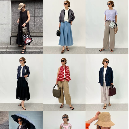
レア ジェム 天然素材のマリア
フィラ ＵＶカット・吸水速乾 ド
ージュ フレンチリネンとウール
ローストリング付 パーカー
で 大人の上質カジュアルを シャ
サックス
Ｍ
ープにまとうブルゾン
¥0
杢グレージュ
Ｍ
¥0