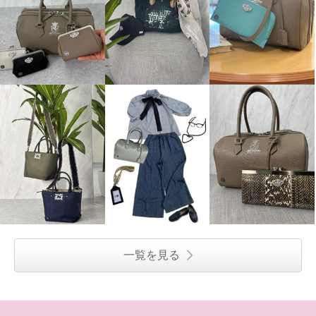
コモエリークローゼット 異素材
老舗ヤマト屋 ポリカーボネイト
コンビネーション バルーンスリ
薄合成皮革使用 超軽量・洗える
ーブブラウス
ボディバッグ “ラビラビシリーズ”
オフホワイト
Ｓ
プラム
¥0
¥0
一覧を見る