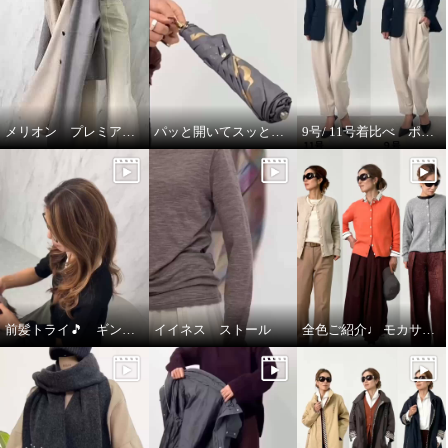
メリオン プレミアムな着心地🎵
パッと開いてスッと閉じる🎵晴雨兼用折りたたみジャンプ傘
9号/ 11号着比べ ポルトゥヴィータ ノーカラージャケット
前髪トライ🎵 ギンカウィンカ ドレスドヘアー
イイネス ストール
全色ご紹介♩ モカサン ジュンコシマダ カーディガン