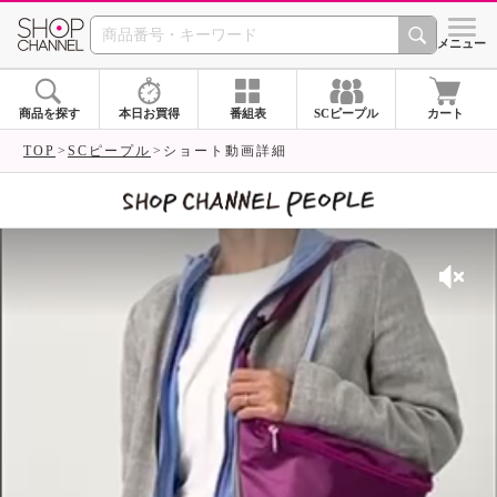
SHOP CHANNEL 
メニュー
商品を探す
本日お買得
番組表
SCピープル
カート
TOP
SCピープル
ショート動画詳細