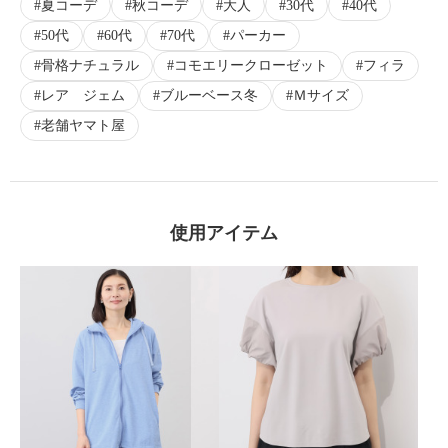
夏コーデ
秋コーデ
大人
30代
40代
50代
60代
70代
パーカー
骨格ナチュラル
コモエリークローゼット
フィラ
レア ジェム
ブルーベース冬
Ｍサイズ
老舗ヤマト屋
使用アイテム