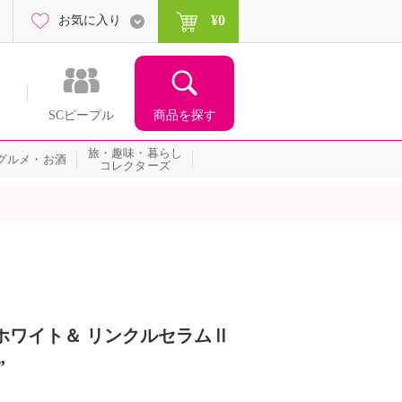
¥0
お気に入り
商品を探す
SCピープル
旅・趣味・暮らし
グルメ・お酒
コレクターズ
ホワイト＆ リンクルセラムⅡ
”