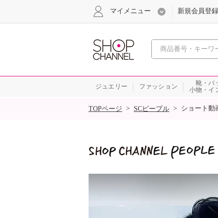
マイメニュー
新規会員登
心おどる
靴・バ
ジュエリー
ファッション
小物・イ
SALE
>
>
ショート動
TOPページ
SCピープル