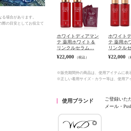
なる場合があります。
の際の目安としてお役立て
ホワイトディアマン
ホワイト
テ 薬用ホワイト＆
テ 薬用ホ
リンクルセラム…
リンクル
¥22,000
¥22,000
（税込）
（
※販売期間外の商品は、使用アイテムに表
※正しい着用サイズ・カラー等は、使用ア
ご登録いた
使用ブランド
メール・Pu