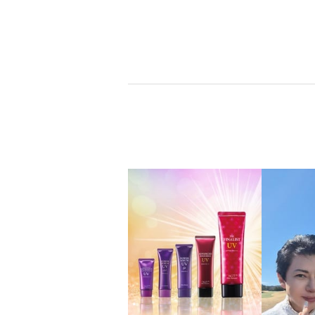
Ｉ” ２本スペシャルセット
Ｉ” デ
¥0
¥0