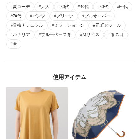
夏コーデ
大人
30代
40代
50代
60代
70代
パンツ
プリーツ
プルオーバー
骨格ナチュラル
ミラ・ショーン
元町ゼラール
ルナリア
ブルーベース冬
Ｍサイズ
雨の日
傘
使用アイテム
×
商品紹介