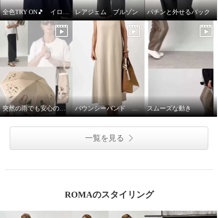
全色TRY ON🎵 イロプライム ワンピース
レアジェム ブルゾン
パチンと外せるバック
突然の雨でも安心の晴雨兼用傘♩
バウンシーバンド ワンピース
スムーズな動き
一覧を見る
ルナリア 接触冷感・シルケット
ゼラールスポーツ プリーツデザ
加工 ひやさらコットン ドルマン
イン スカート見えパンツ
ROMAのスタイリング
半袖Ｔシャツ
プリント
Ｍ
¥0
ターコイズ
Ｍ