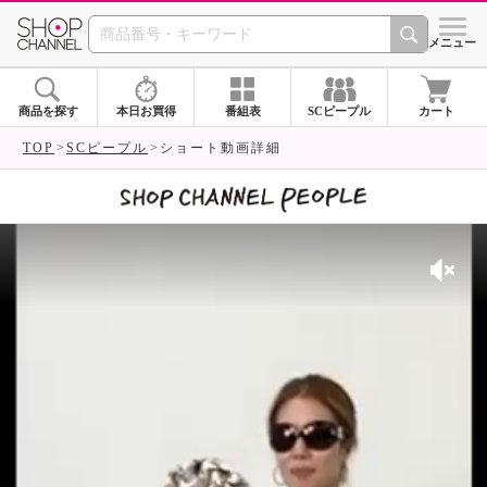
SHOP CHANNEL 
メニュー
商品を探す
本日お買得
番組表
SCピープル
カート
TOP
SCピープル
ショート動画詳細