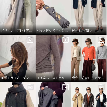
メリオン プレミアムな着心地🎵
パッと開いてスッと閉じる🎵晴雨兼用折りたたみジャンプ傘
9号/ 11号着比べ ポルトゥヴィータ ノーカラージャケット
前髪トライ🎵 ギンカウィンカ ドレスドヘアー
イイネス ストール
全色ご紹介♩ モカサン ジュンコシマダ カーディガン