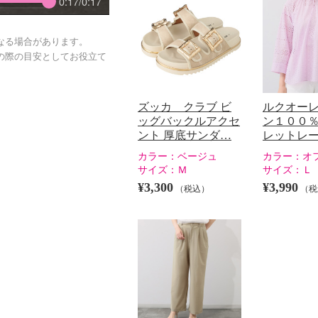
0:17/0:17
なる場合があります。
の際の目安としてお役立て
ズッカ クラブ ビ
ルクオーレ
ッグバックルアクセ
ン１００％
ント 厚底サンダ…
レットレー
カラー：
ベージュ
カラー：
オ
サイズ：
Ｍ
サイズ：
Ｌ
¥3,300
¥3,990
（税込）
（税