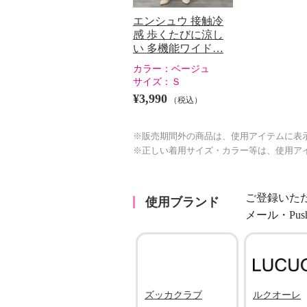
エンシュウ 接触冷
感 歩くたびに涼し
い 多機能ワイド…
カラー：
ベージュ
サイズ：
Ｓ
¥3,990
（税込）
※販売期間外の商品は、使用アイテムに表
※正しい着用サイズ・カラー等は、使用ア
ご登録いた
使用ブランド
メール・Pu
ズッカクラブ
ルクオーレ