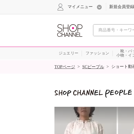
マイメニュー
新規会員登
心おどる
靴・バ
ジュエリー
ファッション
小物・イ
SALE
>
>
ショート動
TOPページ
SCピープル