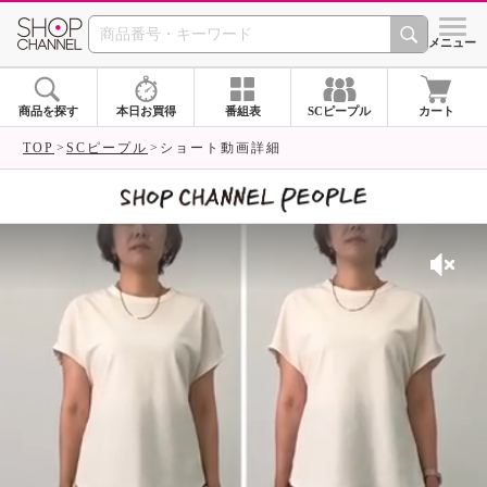
SHOP CHANNEL 
メニュー
商品を探す
本日お買得
番組表
SCピープル
カート
TOP
SCピープル
ショート動画詳細