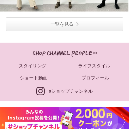
一覧を見る
ブソラ 山羊革 ボリュームソール
タマミ ワタナベ ワイドパンツ
スタイリング
ライフスタイル
美サンダル
“サニーブールバード”
ブラック
２３．５ｃｍ
ブラック
Ｓ
ショート動画
プロフィール
¥0
¥0
#ショップチャンネル