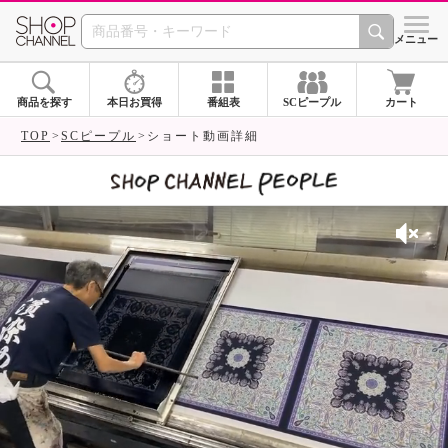
SHOP CHANNEL 
メニュー
商品を探す
本日お買得
番組表
SCピープル
カート
TOP
SCピープル
ショート動画詳細