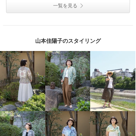
一覧を見る
山本佳陽子のスタイリング
シルクロードクラブ カシミール
柄 イレギュラーヘム スタンドカ
ラー 七分袖チュニック
ピンク
Ｍ〜Ｌ
¥0