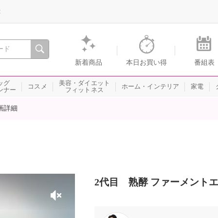
録
、瞬間を。通販・テレビショッピングのショップチャンネル
新着商品
本日お買い得
番組表
ッグ
美容・ダイエット
コスメ
ホーム・インテリア
家電
ンナー
フィットネス
画詳細
2代目 熟酵 ファーメントエ