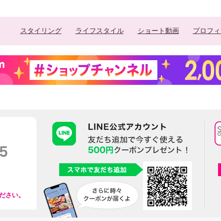
スタイリング
ライフスタイル
ショート動画
プロフィ
リツヤ潤い肌に導く フ
ントエッセンス ＶＣ１
本セット
ださい。