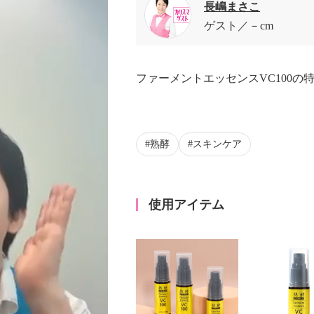
長嶋まさこ
ゲスト
－cm
ファーメントエッセンスVC100の
熟酵
スキンケア
使用アイテム