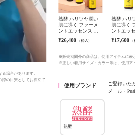
熟酵 ハリツヤ潤い
熟酵 ハリ
肌に導く ファーメ
肌に導く 
ントエッセンス …
ントエッセ
¥26,400
¥17,600
（税込）
（
※販売期間外の商品は、使用アイテムに表
※正しい着用サイズ・カラー等は、使用ア
なる場合があります。
の際の目安としてお役立て
ご登録いた
使用ブランド
メール・Pu
熟酵