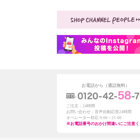
熟酵 ハリツヤ潤い肌に導く フ
熟酵 ハ
ァーメントエッセンス ＶＣ１
ァーメ
００ ３本セット
００ ２
¥0
¥0
お電話から（通話無料）
ご注文：24時間
お問い合わせ：音声自動応答24時間
オペレーター対応 9:00～21:00
※お電話番号のおかけ間違いにご注意く