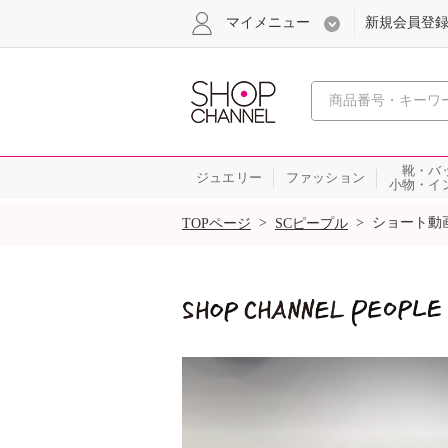
マイメニュー
新規会員登
心おどる
靴・バ
ジュエリー
ファッション
小物・イ
SALE
>
>
ショート動
TOPページ
SCピープル