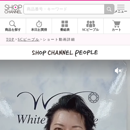
SHOP CHANNEL 
メニュー
商品を探す
本日お買得
番組表
SCピープル
カート
TOP
SCピープル
ショート動画詳細