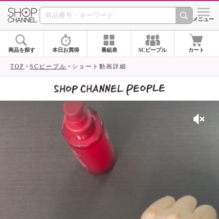
SHOP CHANNEL 
メニュー
商品を探す
本日お買得
番組表
SCピープル
カート
TOP
SCピープル
ショート動画詳細