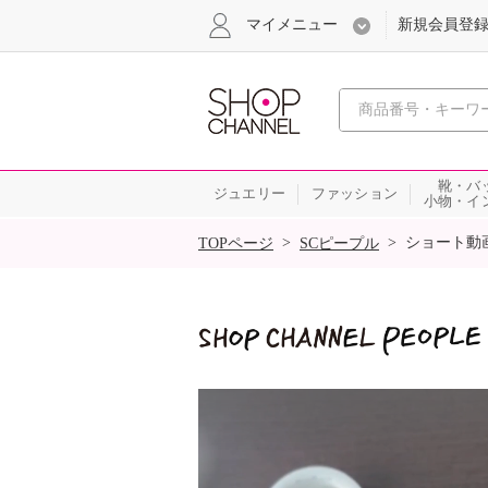
マイメニュー
新規会員登
心おどる
靴・バ
ジュエリー
ファッション
小物・イ
SALE
>
>
ショート動
TOPページ
SCピープル