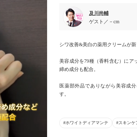
及川尚輔
ゲスト
－cm
シワ改善&美白の薬用クリームが新
美容成分を79種（香料含む）にア
締め成分も配合。
医薬部外品でありながら美容成分
す。
ホワイトディアマンテ
スキンケ