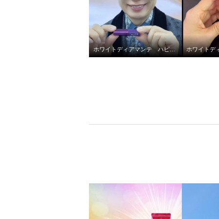
Ｉ “フォースファクトＩＩ”
Ｉ “フ
（医薬部外品・ 薬用クリー
個セッ
ム）
¥0
¥0
ホワイトディアマンテ ハピエンスリップラグゼ