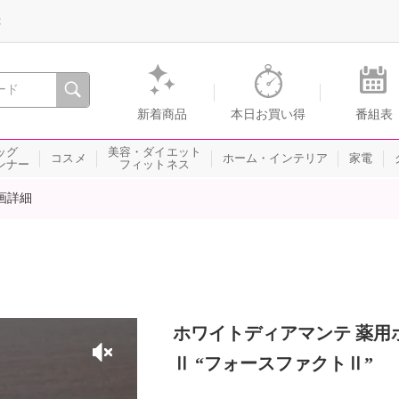
録
、瞬間を。通販・テレビショッピングのショップチャンネル
新着商品
本日お買い得
番組表
ッグ
美容・ダイエット
コスメ
ホーム・インテリア
家電
ンナー
フィットネス
画詳細
ホワイトディアマンテ 薬用
Ⅱ “フォースファクトⅡ”