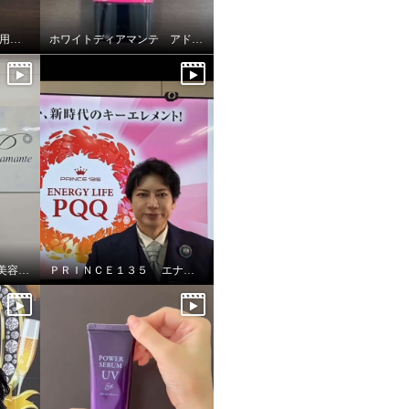
ホワイトディアマンテ 薬用ホワイト＆ リンクルクリームⅡ “フォースファクトⅡ”
ホワイトディアマンテ アドバンスドリペアセラムUV
ホワイトディアマンテ 美容液UV &UVリップ
ＰＲＩＮＣＥ１３５ エナジーライフＰＱＱ