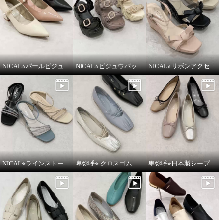
NICAL⭐︎パールビジュウアクセントメリージェーンパンプスをご紹介いたします。
NICAL⭐︎ビジュウバックル×サテンベルトボリュームをご紹介いたします。
NICAL⭐︎リボンアクセントキルティングサンダルをご紹介いたします。
卑弥呼 ソフトメッシュサンダル
卑弥呼 ソフトメッシュサンダル
ゴールド
２４．５ｃｍ
ブラック
２４．５ｃｍ
¥0
¥0
NICAL⭐︎ラインストーンナローストラップミュールをご紹介いたします。
卑弥呼⭐︎ クロスゴムフラットパンプスをご紹介いたします。
卑弥呼⭐︎日本製シープレザー4cmヒールバレエパンプスをご紹介いたします。