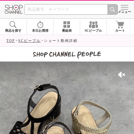
SHOP CHANNEL 
メニュー
商品を探す
本日お買得
番組表
SCピープル
カート
TOP
SCピープル
ショート動画詳細