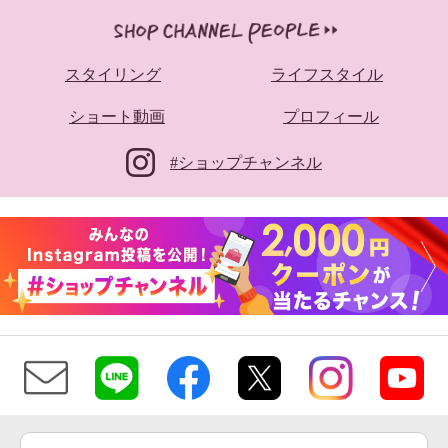
スタイリング
ライフスタイル
ショート動画
プロフィール
きれいになろう！ 爽やかメッシ
ュ調 ピタッとフィット 蒸れにく
#ショップチャンネル
い 深履きショーツ２枚セット
ネイビー×オフ
Ｍ
¥0