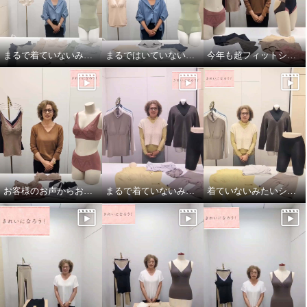
きれいになろう！ 爽やかメッシ
きれいになろう！ 爽やかメッシ
まるで着ていないみたい！超のびのび吸水速乾 付きカップ付きタンクトップ
まるではいていないみたい！超のびのび吸水速乾付きショーツ
今年も超フィットショーツしっかりバージョン！
ュ調 ワイヤーで美バストメイク
ュ調 ワイヤーで美バストメイク
ブラキャミ２枚セット
ブラジャー２枚セット
ネイビー×オフ
Ｍ
ネイビー×オフ
Ｍ
¥0
¥0
お客様のお声からお作りしたブラとブラキャミです！
まるで着ていないみたい！でもおしゃれ！
着ていないみたいシリーズ！超のびのび秋冬バージョン