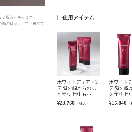
使用アイテム
なる場合があります。
の際の目安としてお役立て
ホワイトディアマン
ホワイト
テ 紫外線からお肌
テ 紫外線
を守り 日中もハ…
を守り 日
¥23,760
¥15,840
（税込）
（