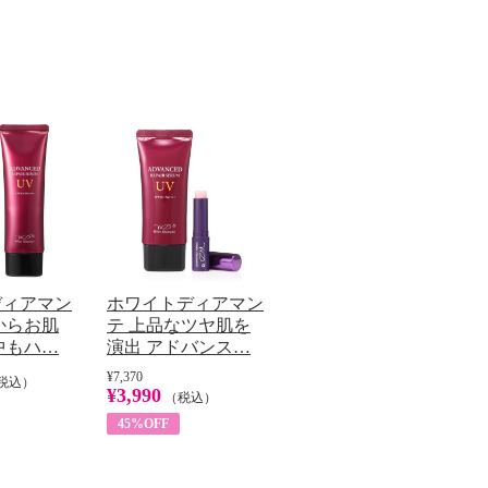
ディアマン
ホワイトディアマン
からお肌
テ 上品なツヤ肌を
中もハ…
演出 アドバンス…
¥7,370
税込）
¥3,990
（税込）
45%OFF