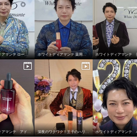
肌を守り 日中もハリツ
ア アドバンスド リペ
ム ＵＶ ３本分セット
ホワイトディアマンテ ローションディーテ リュクス
ホワイトディアマンテ 薬用ホワイト＆ リンクルセラムⅡ “フォースファクトセラムⅡ”
ホワイトディアマンテ アドバンスドリペアセラム
深夜のワクワク！王子のハリツヤ！！