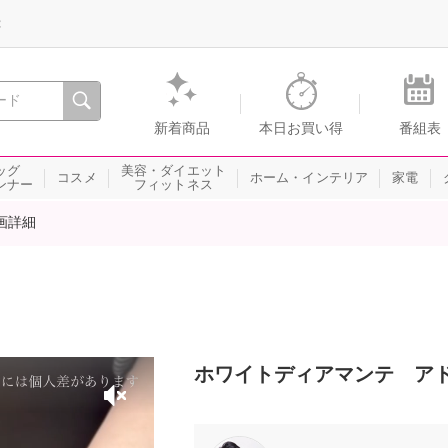
録
、瞬間を。通販・テレビショッピングのショップチャンネル
新着商品
本日お買い得
番組表
ッグ
美容・ダイエット
コスメ
ホーム・インテリア
家電
ンナー
フィットネス
画詳細
ホワイトディアマンテ アド