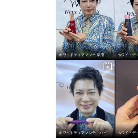
からお肌を守り 日中もハリツ
からお
ヤ美容ケア アドバンスド リペ
ヤ美容ケ
アセラム ＵＶ ４．５本分セ
アセラ
ット
¥0
¥0
ホワイトディアマンテ 薬用ホワイト＆ リンクルセラムⅡ “フォースファクトセラムⅡ”
ホワイトディアマンテ ハピエンスリップラグゼ