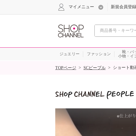
マイメニュー
新規会員登
心おどる
靴・バ
ジュエリー
ファッション
小物・イ
SALE
>
>
ショート動
TOPページ
SCピープル