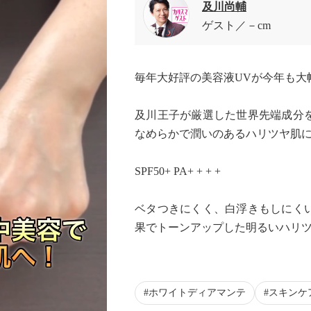
及川尚輔
ゲスト
－cm
毎年大好評の美容液UVが今年も大
及川王子が厳選した世界先端成分
なめらかで潤いのあるハリツヤ肌
SPF50+ PA+ + + +
ベタつきにくく、白浮きもしにく
果でトーンアップした明るいハリ
ホワイトディアマンテ
スキンケ