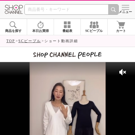
SHOP CHANNEL 
メニュー
商品を探す
本日お買得
番組表
SCピープル
カート
TOP
SCピープル
ショート動画詳細