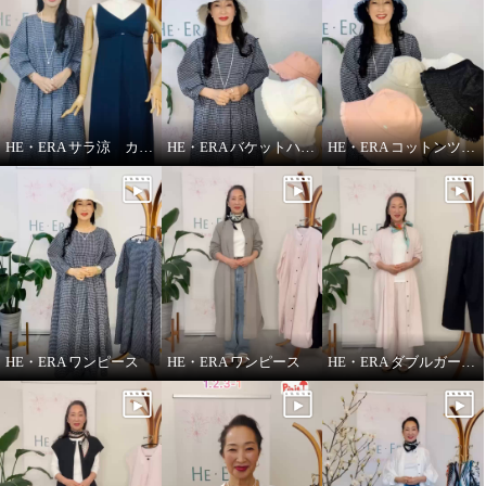
ヘ・エラ 抗菌防臭 あったか裏起
毛 九分袖インナーワンピース ２
色セット
ブラックベージュ
Ｍ
¥0
HE・ERA サラ涼 カップ付きスリップ
HE・ERA バケットハット
HE・ERA コットンツイル バケットハット
HE・ERA ワンピース
HE・ERA ワンピース
HE・ERA ダブルガーゼ パンツ