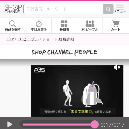
SHOP CHANNEL 
メニュー
商品を探す
本日お買得
番組表
SCピープル
カート
TOP
SCピープル
ショート動画詳細
0:17/0:17