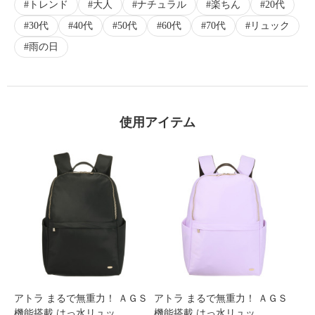
トレンド
大人
ナチュラル
楽ちん
20代
30代
40代
50代
60代
70代
リュック
雨の日
使用アイテム
アトラ まるで無重力！ ＡＧＳ
アトラ まるで無重力！ ＡＧＳ
機能搭載 はっ水リュッ…
機能搭載 はっ水リュッ…