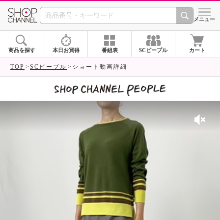
SHOP CHANNEL 
メニュー
商品を探す
本日お買得
番組表
SCピープル
カート
TOP
SCピープル
ショート動画詳細