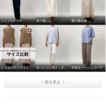
シンプルLOOK
長く愉しむ
夏の重ね着
いつものサイズで！
ゆったり心地スッキリ見え
水色＆ベージュコーデ
一覧を見る