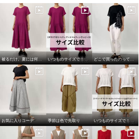
被るだけ。夏には何より！
いつものサイズで！
どこで買ったのって聞いてほしい
ラ・シュシュ ロイカＲハイテン
ニカル 洗濯機で丸洗いＯＫ！ Ｖ
ション を使用した 美動（Ｒ） ス
カットニットパンプス ＜ランド
リムストレートパンツ
リーネット付＞
グレー
Ｍ
ゼブラ
２３．５ｃｍ
¥0
¥0
お気に入りコーデ
季節は色で先取り
いつものサイズで！