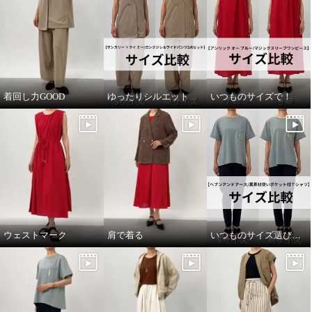
着回し力GOOD
ゆったりシルエット
いつものサイズで！
ウェストマーク
肩で着る
いつものサイズ選びで！