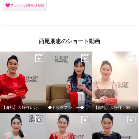
ブランドお知らせ登録
西尾朋恵のショート動画
アルゼンチン産 高濃度馬プラセ
アルゼンチン産 高濃度馬プラセ
ンタ原末 １００％使用！ “馬プラ
ンタエキス １００％使用！ “馬プ
センタシード プロアスタ” 増量
ラセンタ ５０００ゼリー” ２箱
【御礼】大好評いただきありがとうございました！
◆ミックスショー◆大好評いただきありがとうございました！！！
【御礼】大好評！SSV放送ありがとうございました！
特別ボックス
セット
¥0
¥0