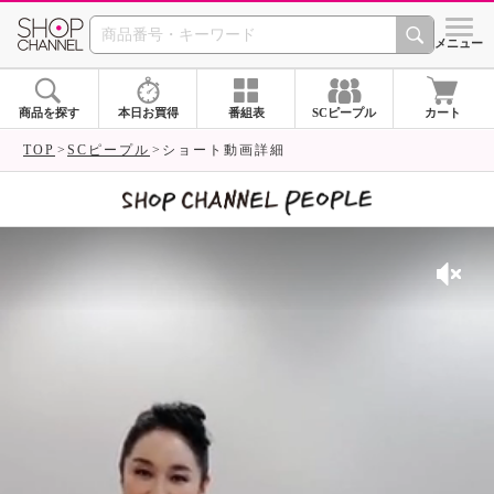
SHOP CHANNEL 
メニュー
商品を探す
本日お買得
番組表
SCピープル
カート
TOP
SCピープル
ショート動画詳細