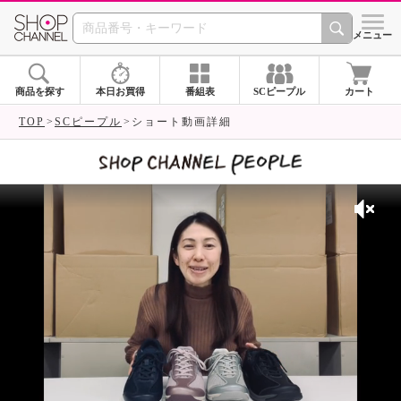
SHOP CHANNEL 
メニュー
商品を探す
本日お買得
番組表
SCピープル
カート
TOP
SCピープル
ショート動画詳細