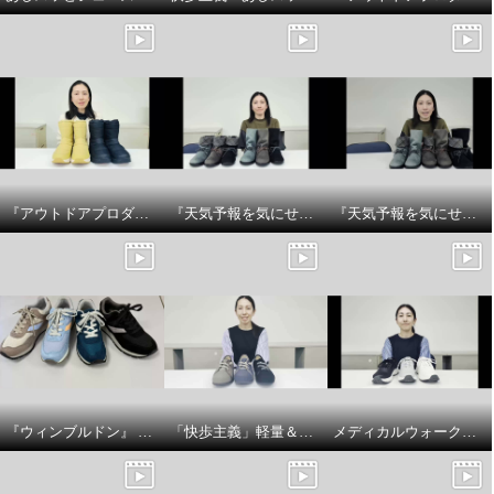
『アウトドアプロダクツ』 防水厚底ウィンターブーツ商品説明です
『天気予報を気にせず履けるトップドライ』スエード調チェック柄2WAYブーツの紹介
『天気予報を気にせず履けるトップドライ』スエード調チェック柄2WAYブーツのサイズ感についてです
『ウィンブルドン』 スニーカーで 紐の色を変えてアレンジを楽しんでみましょう♪
「快歩主義」軽量＆脱ぎ履きラクラク！ゴム紐シューズの商品紹介とサイズについてです
メディカルウォークファスナー付 やわらか合皮スニーカー ＳＨＭプラスの商品説明とサイズについて