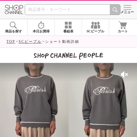
SHOP CHANNEL 
メニュー
商品を探す
本日お買得
番組表
SCピープル
カート
TOP
SCピープル
ショート動画詳細