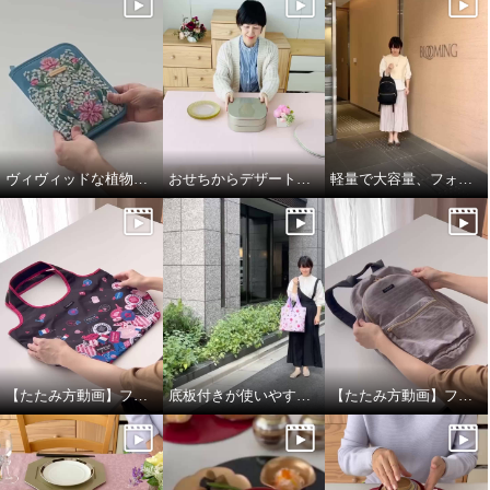
ヴィヴィッドな植物柄がエレガント！お薬手帳も入るマルチケース
おせちからデザートまで！幅広いシーンで使える二段重箱
軽量で大容量、フォションジャガード織のリュック
フォション ジャガード織 底板付
フォション ジャガード織 底板付
ポケッタブルマイバッグ
ポケッタブルマイバッグ
モカネイビー
グレイッシュロゼ
¥0
¥0
【たたみ方動画】フォション底板付きポケッタブルマイバッグ
底板付きが使いやすい、フォションポケッタブルマイバッグ
【たたみ方動画】フォション ジャガード織ポケッタブルマイリュック