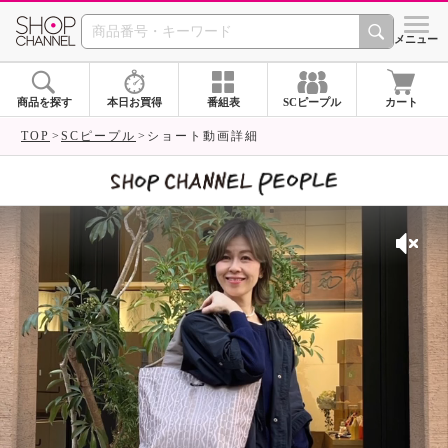
SHOP CHANNEL 
メニュー
商品を探す
本日お買得
番組表
SCピープル
カート
TOP
SCピープル
ショート動画詳細