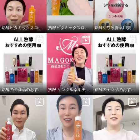
熟酵ビタミックスローションDX
熟酵ビタミックスローションDX テクスチャー紹介
熟酵シワ改善薬用美白セラム
熟酵の全商品のおすすめ手順を紹介しております！
熟酵 リンクル薬用美白ローション
熟酵の全商品のおすすめの手順を紹介しております❗️
熟酵 エステの感動を届けたい！
熟酵 エステの感動を届けたい！
美容成分２８２種類配合 クレン
美容成分２７７種類配合 クレン
ジング洗顔料 ザ クレンジング
ジング洗顔料 ザ クレンジング
スペシャルパック 増量サイズ
スペシャルパック ３本特別セッ
ト
¥0
¥0