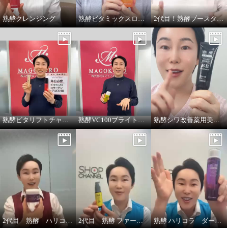
熟酵クレンジング
熟酵ビタミックスローション
2代目！熟酵ブースター導入美容液
熟酵ビタリフトチャージミスト
熟酵VC100ブライトアップUV
熟酵シワ改善薬用美白BBファンデーション
2代目 熟酵 ハリコラクリーム
2代目 熟酵 ファーメントエッセンスVC100
熟酵 ハリコラ ダーマエッセンス