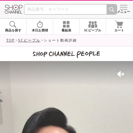
SHOP CHANNEL 
メニュー
商品を探す
本日お買得
番組表
SCピープル
カート
TOP
SCピープル
ショート動画詳細