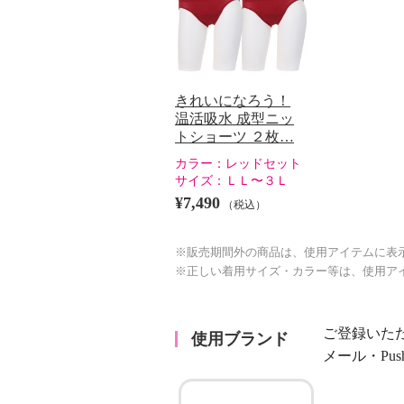
きれいになろう！
温活吸水 成型ニッ
トショーツ ２枚…
カラー：
レッドセット
サイズ：
ＬＬ〜３Ｌ
¥7,490
（税込）
※販売期間外の商品は、使用アイテムに表
※正しい着用サイズ・カラー等は、使用ア
ご登録いた
使用ブランド
メール・Pu