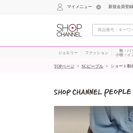
マイメニュー
新規会員登
心おどる
靴・バ
ジュエリー
ファッション
小物・イ
SALE
>
>
ショート動
TOPページ
SCピープル