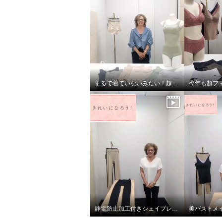
型ニットショーツ ２枚セット
型ニッ
ダークセット
Ｍ〜Ｌ
ダークセ
¥0
¥0
まるで着ていないみたい！超のびのび吸水速乾 付きカップ付きタンクトップ
静電防止加工付きシェイプレギンス2枚セット