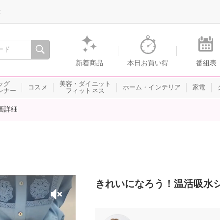
録
、瞬間を。通販・テレビショッピングのショップチャンネル
新着商品
本日お買い得
番組表
ッグ
美容・ダイエット
コスメ
ホーム・インテリア
家電
ンナー
フィットネス
画詳細
きれいになろう！温活吸水シ