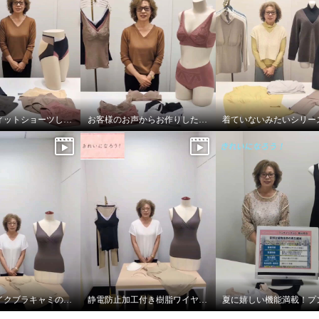
トショーツ ２枚セット
ット
ＬＬ〜３Ｌ
今年も超フィットショーツしっかりバージョン！
お客様のお声からお作りしたブラとブラキャミです！
美バストメイクブラキャミの着方のポイント！
静電防止加工付き樹脂ワイヤー入り美バストメイクブラキャミ