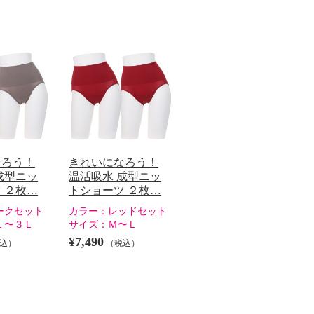
なろう！
きれいになろう！
成型ニッ
温活吸水 成型ニッ
 ２枚…
トショーツ ２枚…
ークセット
カラー：
レッドセット
Ｌ〜３Ｌ
サイズ：
Ｍ〜Ｌ
¥7,490
込）
（税込）