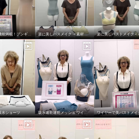
夏に嬉しい機能満載！プンギインギョンシリ ーズ
楽に美しバスメイク ＜素材編＞
吸水ショーツ
吸水速乾速乾メッシュ ワイヤーで美バストメイク ブラキャミ
なろう！ 温活吸水 成