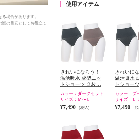
使用アイテム
なる場合があります。
の際の目安としてお役立て
きれいになろう！
きれいに
温活吸水 成型ニッ
温活吸水 
トショーツ ２枚…
トショーツ
カラー：
ダークセット
カラー：
ダ
サイズ：
Ｍ〜Ｌ
サイズ：
Ｌ
¥7,490
¥7,490
（税込）
（税