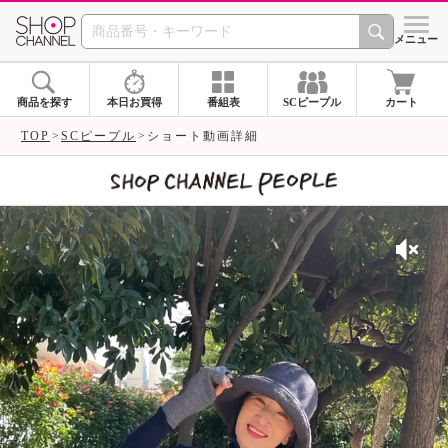
SHOP CHANNEL 
メニュー
商品を探す
本日お買得
番組表
SCピープル
カート
TOP
SCピープル
ショート動画詳細