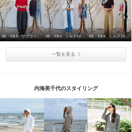
HE・ERA リブコットンインナー 3枚セット
HE・ERA シルク100％スカーフのうれしい機能
HE・ERA シルク100％ スクエアー 大判スカーフ
一覧を見る
ヘ・エラ 大人美人 ストンと細見
ヘ・エラ 大人美人 ストンと細見
え 楽でおしゃれな ウール混 ニッ
え 楽でおしゃれな ウール混 ニッ
トギャザーワンピース
トギャザーワンピース
内海美千代のスタイリング
ネイビー
ショート丈
ネイビー
ロング丈
¥0
¥0