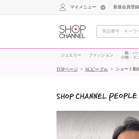
マイメニュー
新規会員登
心おどる
靴・バ
ジュエリー
ファッション
小物・イ
SALE
>
>
ショート動
TOPページ
SCピープル