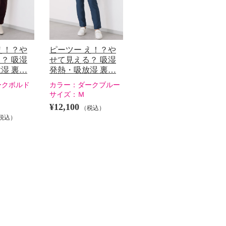
え！？や
ピーツー え！？や
？ 吸湿
せて見える？ 吸湿
湿 裏…
発熱・吸放湿 裏…
ークボルド
カラー：
ダークブルー
サイズ：
Ｍ
¥12,100
（税込）
税込）