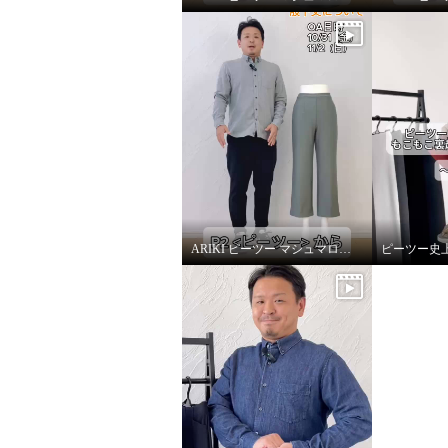
トープグレー
Ｍ
ダークピ
¥0
¥0
ARIKI ピーツー マシュマロ起毛ソフトワイドパンツ〜股下丈について〜