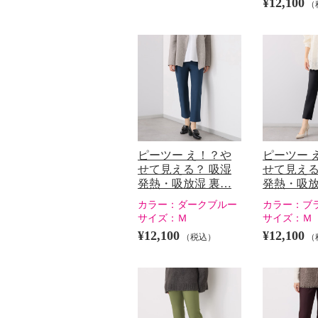
¥12,100
（
ピーツー え！？や
ピーツー 
せて見える？ 吸湿
せて見える
発熱・吸放湿 裏…
発熱・吸放
カラー：
ダークブルー
カラー：
ブ
サイズ：
Ｍ
サイズ：
Ｍ
¥12,100
¥12,100
（税込）
（