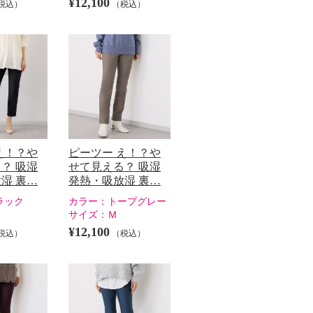
¥12,100
税込）
（税込）
え！？や
ピーツー え！？や
？ 吸湿
せて見える？ 吸湿
湿 裏…
発熱・吸放湿 裏…
ラック
カラー：
トープグレー
サイズ：
Ｍ
¥12,100
税込）
（税込）