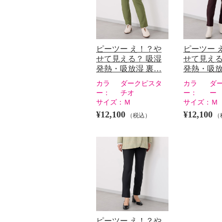
ピーツー え！？や
ピーツー 
せて見える？ 吸湿
せて見える
発熱・吸放湿 裏…
発熱・吸放
カラ
ダークピスタ
カラ
ダ
ー：
チオ
ー：
ー
サイズ：
Ｍ
サイズ：
Ｍ
¥12,100
¥12,100
（税込）
（
ピーツー え！？や