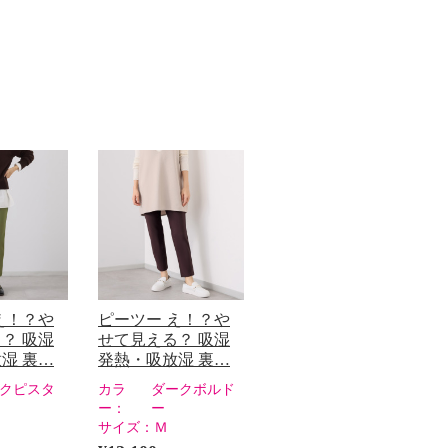
え！？や
ピーツー え！？や
？ 吸湿
せて見える？ 吸湿
湿 裏…
発熱・吸放湿 裏…
クピスタ
カラ
ダークボルド
ー：
ー
サイズ：
Ｍ