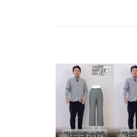
ピーツー え！？やせて見え
ピーツ
る？ 吸湿発熱・吸放湿 裏起毛
る？ 吸
ストレートパンツ ＜股下６４
ストレ
ｃｍ＞
ｃｍ＞
ARIKI ピーツー マシュマロ起毛ソフトワイドパンツ〜改善ポイント①〜