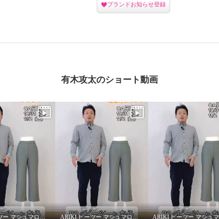
ブランドお知らせ登録
有木攻太のショート動画
ー え！？やせて見え
湿発熱・吸放湿 裏起毛
ートパンツ ＜股下６４
ARIKI ピーツー マシュマロ起毛ソフトワイドパンツ〜シルエット〜
ARIKI ピーツー マシュマロ起毛ソフトワイドパンツ〜機能性について〜