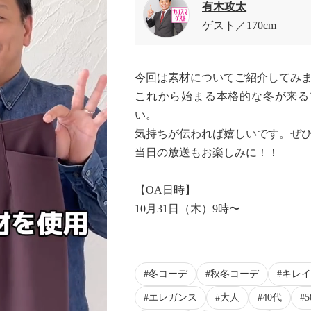
有木攻太
ゲスト
170cm
今回は素材についてご紹介してみ
これから始まる本格的な冬が来る
い。
気持ちが伝われば嬉しいです。ぜひ
当日の放送もお楽しみに！！
【OA日時】
10月31日（木）9時〜
冬コーデ
秋冬コーデ
キレイ
エレガンス
大人
40代