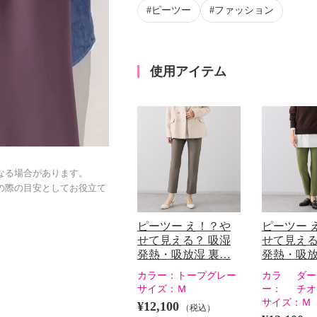
ピーツー
ファッション
使用アイテム
なる場合があります。
の際の目安としてお役立て
ピーツー え！？や
ピーツー 
せて見える？ 吸湿
せて見える
発熱・吸放湿 裏…
発熱・吸放
カラー：
トープグレー
カラ
ダー
サイズ：
Ｍ
ー：
チオ
サイズ：
Ｍ
¥12,100
（税込）