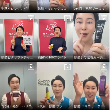
熟酵クレンジング
熟酵ビタミックスローション
2代目！熟酵ブースター導入美容液
熟酵ビタリフトチャージミスト
熟酵VC100ブライトアップUV
熟酵シワ改善薬用美白BBファンデーション
2代目 熟酵 ハリコラクリーム
2代目 熟酵 ファーメントエッセンスVC100
熟酵 ハリコラ ダーマエッセンス