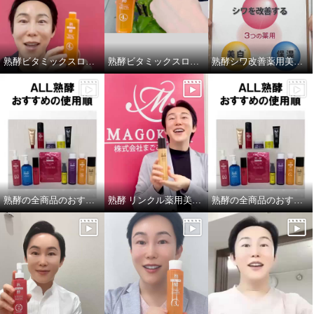
熟酵ビタミックスローションDX
熟酵ビタミックスローションDX テクスチャー紹介
熟酵シワ改善薬用美白セラム
熟酵の全商品のおすすめ手順を紹介しております！
熟酵 リンクル薬用美白ローション
熟酵の全商品のおすすめの手順を紹介しております❗️
熟酵 角質層の隅々まで 浸透美容
熟酵 お肌をやわらげ 輝くツヤ肌
にこだわった 与える、落とす、
へ！ 与える、落とす、多機能！
多機能！ ブースター導入美容液
ブースター導入美容液 ４本分特
２本特別セット
別セット
¥0
¥0