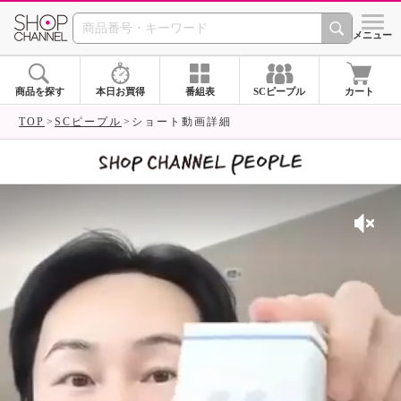
SHOP CHANNEL 
メニュー
商品を探す
本日お買得
番組表
SCピープル
カート
TOP
SCピープル
ショート動画詳細