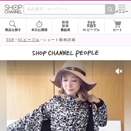
SHOP CHANNEL 
メニュー
商品を探す
本日お買得
番組表
SCピープル
カート
TOP
SCピープル
ショート動画詳細