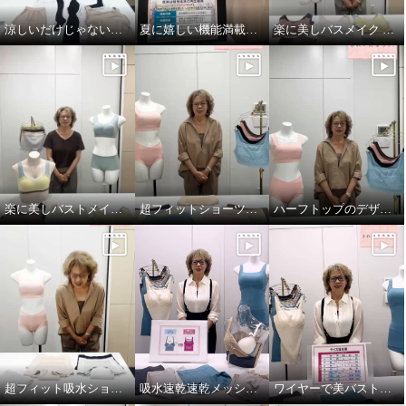
涼しいだけじゃない！小山のこだわり
夏に嬉しい機能満載！プンギインギョンシリ ーズ
楽に美しバスメイク ＜素材編＞
楽に美しバストメイク＜パターン編＞
超フィットショーツソフトバージョン！
ハーフトップのデザインがリニューアル！
超フィット吸水ショーツ
吸水速乾速乾メッシュ ワイヤーで美バストメイク ブラキャミ
ワイヤーで美バストメイクシリーズ サイズの選び方