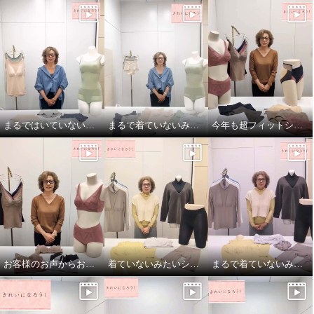
きれいになろう！ 静電気防止加
きれいになろう！ 静電気防止加
工 しっかりホールド ワイヤーで
工 しっかりホールド ワイヤーで
美バストメイク ブラキャミ２枚
美バストメイク ブラキャミ２枚
セット
セット
ブラックセット
Ｍ
モカセット
Ｍ
まるではいていないみたい！超のびのび吸水速乾付きショーツ
まるで着ていないみたい！超のびのび吸水速乾 付きカップ付きタンクトップ
今年も超フィットショーツしっかりバージョン！
¥0
¥0
お客様のお声からお作りしたブラとブラキャミです！
着ていないみたいシリーズ！超のびのび秋冬バージョン
まるで着ていないみたい！でもおしゃれ！