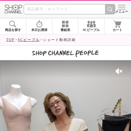
SHOP CHANNEL 
メニュー
商品を探す
本日お買得
番組表
SCピープル
カート
TOP
SCピープル
ショート動画詳細