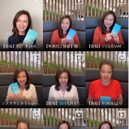
【告知】3/27(木)AM2:00～ソノママミネラルglowライブオンエア
【年末のご挨拶】製品開発者 金川シーラ
【告知】1/13(月)AM2:00～ソノママミネラルglowライブオンエア
ソノママミネラルglow【よくある質問編】
【告知】11/11(月)17:00～ソノママミネラルglowライブオンエア
【告知】9/20(金)より開催のWeb企画「メディアで話題の成分に大注目！サプリメント特集」に“ソノママミネラルglow”が選ばれました！