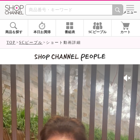
SHOP CHANNEL 
メニュー
商品を探す
本日お買得
番組表
SCピープル
カート
TOP
SCピープル
ショート動画詳細