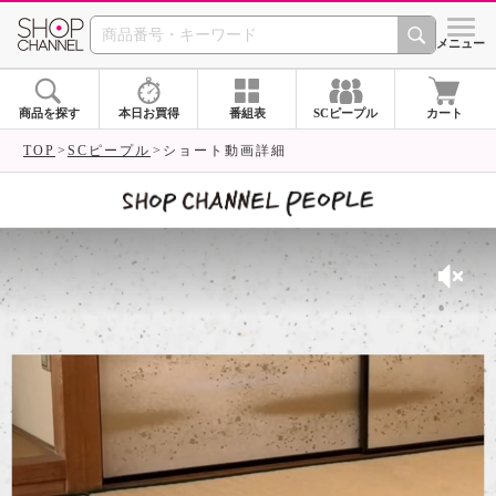
SHOP CHANNEL 
メニュー
商品を探す
本日お買得
番組表
SCピープル
カート
TOP
SCピープル
ショート動画詳細