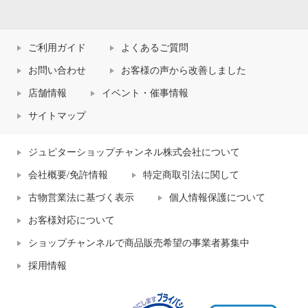
ん屋が考えた おふとんにやさし
ん屋が考えた おふとんにやさし
い 除湿シート付 収納ハードボッ
い 除湿シート付 収納ハードボッ
クス２個組 ＜ダブル＞
クス２個組 ＜ダブル＞
カフェオレ
カリブブルー
ご利用ガイド
よくあるご質問
¥0
¥0
お問い合わせ
お客様の声から改善しました
店舗情報
イベント・催事情報
サイトマップ
ジュピターショップチャンネル株式会社について
会社概要/免許情報
特定商取引法に関して
古物営業法に基づく表示
個人情報保護について
お客様対応について
ショップチャンネルで商品販売希望の事業者募集中
採用情報