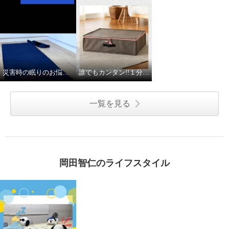
災害時の眠りのお悩みを解決！防災マットネレリーフネオ
誰でもカンタン!!１分でわかる!収納ボックスの使い方
ｎｉｓｈｉｋａｗａ 西川 ふと
ｎｉｓｈｉｋａｗａ 西川 ふと
ん屋が考えた おふとんにやさし
ん屋が考えた おふとんにやさし
一覧を見る
い 除湿シート付 収納ハードボッ
い 除湿シート付 収納ハードボッ
クス２個組 ＜シングル＞
クス２個組 ＜シングル＞
カフェオレ
カリブブルー
¥0
¥0
岡田智仁のライフスタイル