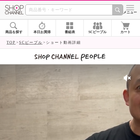
SHOP CHANNEL 
メニュー
商品を探す
本日お買得
番組表
SCピープル
カート
TOP
SCピープル
ショート動画詳細