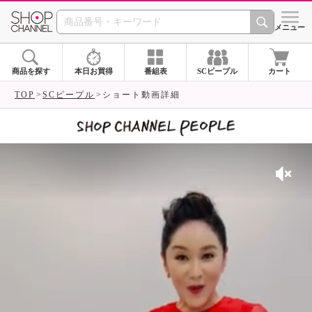
SHOP CHANNEL 
メニュー
商品を探す
本日お買得
番組表
SCピープル
カート
TOP
SCピープル
ショート動画詳細