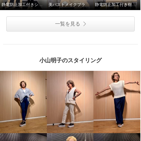
静電防止加工付きシェイプレギンス2枚セット
美バストメイクブラキャミの着方のポイント！
静電防止加工付き樹脂ワイヤー入り美バストメイクブラキャミ
ット
ット
ブラックセット
Ｍ
ベージュセット
Ｍ
¥0
¥0
一覧を見る
小山明子のスタイリング