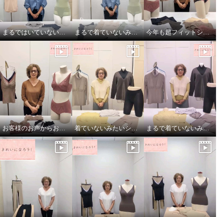
まるではいていないみたい！超のびのび吸水速乾付きショーツ
まるで着ていないみたい！超のびのび吸水速乾 付きカップ付きタンクトップ
今年も超フィットショーツしっかりバージョン！
お客様のお声からお作りしたブラとブラキャミです！
着ていないみたいシリーズ！超のびのび秋冬バージョン
まるで着ていないみたい！でもおしゃれ！
きれいになろう！ 制菌加工 モダ
きれいになろう！ 制菌加工 モダ
ール混ベア天竺 超フィットショ
ール混ベア天竺 超フィットショ
ーツ “ソフトバージョン” ５枚セ
ーツ “ソフトバージョン” ５枚セ