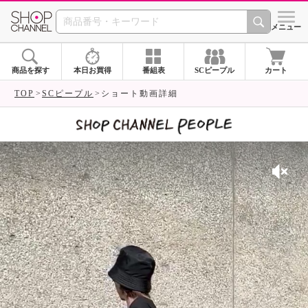
SHOP CHANNEL 
メニュー
商品を探す
本日お買得
番組表
SCピープル
カート
TOP
SCピープル
ショート動画詳細