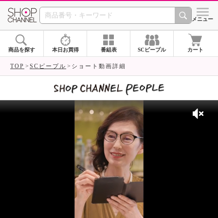
SHOP CHANNEL 
メニュー
商品を探す
本日お買得
番組表
SCピープル
カート
TOP
SCピープル
ショート動画詳細