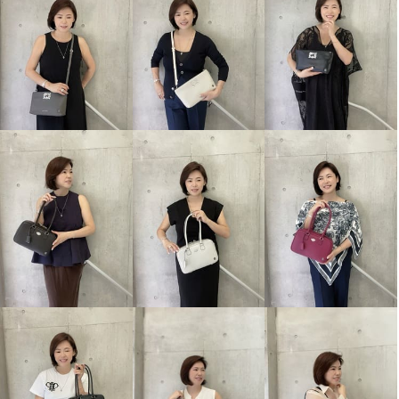
エーディーエムジェイ ＴＨＥ
エーディーエムジェイ イタリア
ＢＥＥ 牛革クロコダイル型押し
ンレザー アールデコモティーフ
ダブルジップ ショルダーバッグ
ロングウォレット
オニキス
ネロ
¥0
¥0