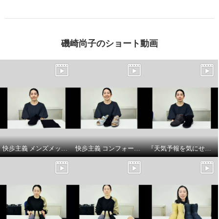
ディース＞
ディース＞
アイボリー
２３．０ｃｍ
サックス
２３．０ｃｍ
¥0
¥0
磯崎尚子のショート動画
快歩主義 メンズメッシュスリッポンシューズ商品 説明
快歩主義 コンフォートサンダルシューズ商品説明
『天気予報を気にせず履けるトップドライ』ベルト付きショートブーツの商品紹介とサイズについてです