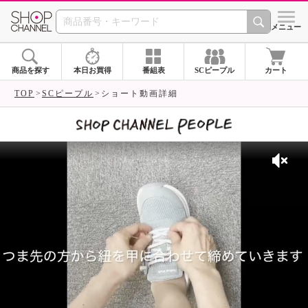
SHOP CHANNEL 
メニュー
商品を探す
本日お買得
番組表
SCピープル
カート
TOP
SCピープル
ショート動画詳細