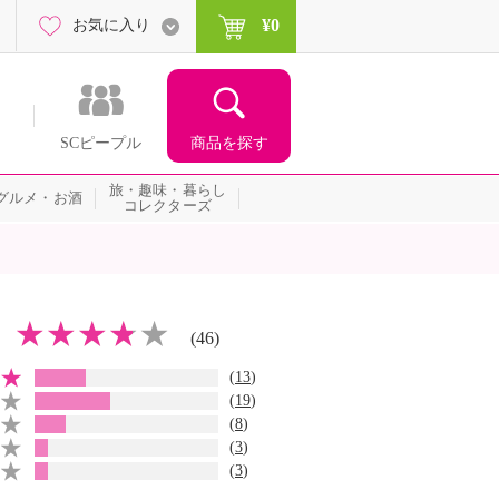
¥0
お気に入り
商品を探す
SCピープル
旅・趣味・暮らし
グルメ・お酒
コレクターズ
(46)
(
13
)
(
19
)
(
8
)
(
3
)
(
3
)