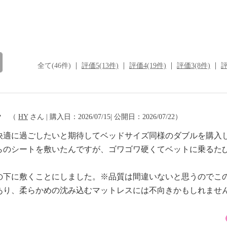
全て(46件)
評価5(13件)
評価4(19件)
評価3(8件)
評
・
（
HY
さん | 購入日：2026/07/15| 公開日：2026/07/22）
快適に過ごしたいと期待してベッドサイズ同様のダブルを購入
らのシートを敷いたんですが、ゴワゴワ硬くてベットに乗るた
の下に敷くことにしました。※品質は間違いないと思うのでこ
あり、柔らかめの沈み込むマットレスには不向きかもしれませ