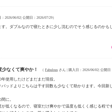
2026/06/02| 公開日：2026/07/29）
ます。ダブルなので寝たときに少し沈むのでそう感じるのかも
度少なくて爽やか！
（
Fabulous
さん | 購入日：2026/06/02| 公開日：
0年使用したけどまだまだ現役。
チパッドよりこちらは干す回数も少なくて助かります。今回新
の間に。
度が低くなるので、寝室だけ爽やかで温度も低くく感じる程で