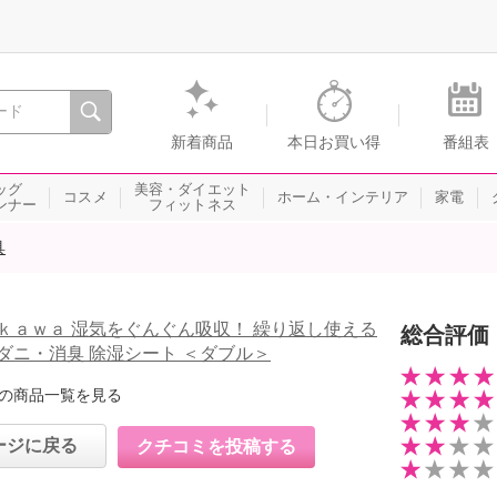
間を。通販・テレビショッピングのショップチャンネル
新着商品
本日お買い得
番組表
ッグ
美容・ダイエット
コスメ
ホーム・インテリア
家電
ンナー
フィットネス
具
ｋａｗａ 湿気をぐんぐん吸収！ 繰り返し使える
総合評価
ダニ・消臭 除湿シート ＜ダブル＞
の商品一覧を見る
ージに戻る
クチコミを投稿する