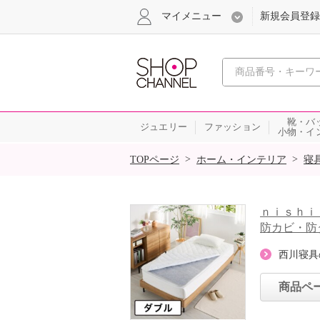
マイメニュー
新規会員登録
心おどる、瞬
靴・バ
ジュエリー
ファッション
小物・イ
SALE
>
>
TOPページ
ホーム・インテリア
寝
ｎｉｓｈｉ
防カビ・防
西川寝具
商品ペ