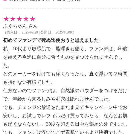
ふくちゃん
さん
（購入日： 2025/09/29 | 公開日： 2025/10/09 ）
初めてファンデで死ぬ迄使おうと思えました
私、10代より敏感肌で、脂浮きも酷く、ファンデは、60歳
を超える今迄に自分に合うものを見つけられませんでし
た。
どのメーカーを付けても痒くなったり、直ぐ浮いて２時間
も持たない有様でした。
仕方ないのでファンデは、自然派のパウダーをつけるだけ
で、年齢から来るしみや毛穴は隠れませんでした。
でも、チェンジの放送をたまたま見てキャンペーン中でお
安いし、お試しでレフィルだけ買ってみたら、なんとお肌
も痒くならないし、30度を超える日中を部屋の外ですごし
ても、ファンデは浮いてこず素肌でいるより快適でした。