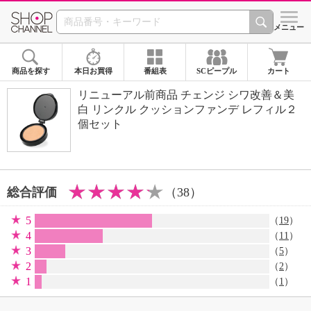
SHOP CHANNEL 
メニュー
商品を探す
本日お買得
番組表
SCピープル
カート
リニューアル前商品 チェンジ シワ改善＆美
白 リンクル クッションファンデ レフィル２
個セット
総合評価
（38）
5
（
19
）
4
（
11
）
3
（
5
）
2
（
2
）
1
（
1
）