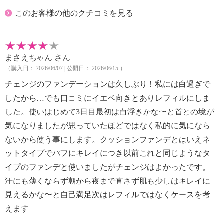
このお客様の他のクチコミを見る
まさえちゃん
さん
（購入日： 2026/06/07 | 公開日： 2026/06/15 ）
チェンジのファンデーションは久しぶり！私には白過ぎで
したから…でも口コミにイエベ向きとありレフィルにしま
した。使いはじめて3日目最初は白浮きかな〜と首との境が
気になりましたが思っていたほどではなく私的に気になら
ないから使う事にします。クッションファンデとはいえネ
ットタイプでパフにキレイにつき以前これと同じようなタ
イプのファンデと使いましたがチェンジはよかったです。
汗にも薄くならず朝から夜まで直さず肌も少しはキレイに
見えるかな〜と自己満足次はレフィルではなくケースを考
えます