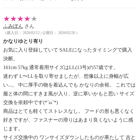
ふみぽん
さん
（購入日： 2026/02/12 | 公開日： 2026/02/20 ）
かなりゆとり有り
お気に入り登録していて SALEになったタイミングで購入
決断。
161cm 57kg 通常着用サイズはLL(13号)の57歳です。
迷わず L〜LLを取り寄せましたが、想像以上に身幅が広
い...。 中に厚手の物を着込んでも かなりの余裕。 これでは
服と体の間にすきま風が入り、逆に寒いかもと思い サイズ
交換を依頼中です(*´ω`*)
商品はとても軽くてストレスなし。 フードの形も悪くなく
好きですが、ファスナーの滑りはあまり良くないように感
じます。
サイズ交換中の ワンサイズダウンしたものが果たして 吉と