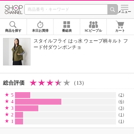
SHOP CHANNEL 
メニュー
商品を探す
本日お買得
番組表
SCピープル
カート
スタイルフライ はっ水 ウェーブ柄キルト フ
ード付ダウンポンチョ
総合評価
（13）
5
（
2
）
4
（
6
）
3
（
3
）
2
（
1
）
1
（
1
）